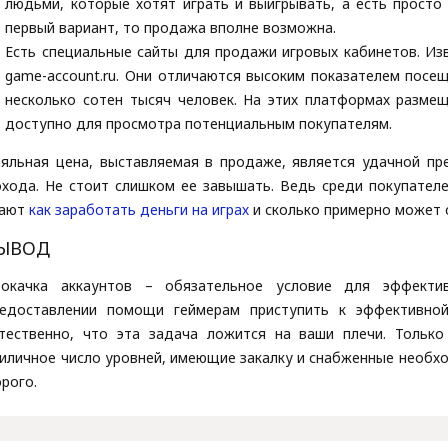
людьми, которые хотят играть и выигрывать, а есть просто 
первый вариант, то продажа вполне возможна.
Есть специальные сайты для продажи игровых кабинетов. Изв
game-account.ru. Они отличаются высоким показателем посе
несколько сотен тысяч человек. На этих платформах разме
доступно для просмотра потенциальным покупателям.
яльная цена, выставляемая в продаже, является удачной пр
хода. Не стоит слишком ее завышать. Ведь среди покупател
нают
как заработать деньги на играх
и сколько примерно может 
ЫВОД
рокачка аккаунтов – обязательное условие для эффекти
редоставлении помощи геймерам приступить к эффективной
тественно, что эта задача ложится на ваши плечи. Тольк
иличное число уровней, имеющие закалку и снабженные необ
рого.