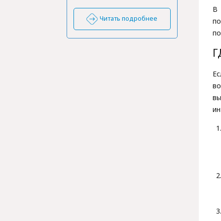
В
Читать подробнее
по
по
Г
Ес
во
в
ин