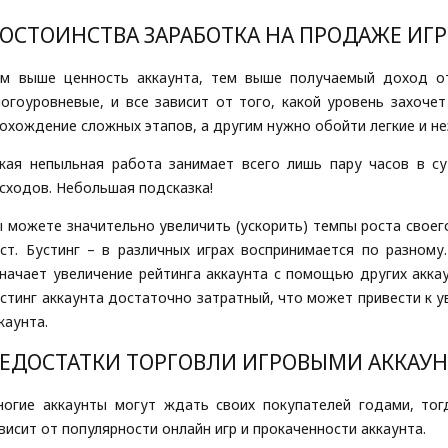
ОСТОИНСТВА ЗАРАБОТКА НА ПРОДАЖЕ ИГ
ем выше ценность аккаунта, тем выше получаемый доход о
огоуровневые, и все зависит от того, какой уровень захочет
охождение сложных этапов, а другим нужно обойти легкие и н
кая непыльная работа занимает всего лишь пару часов в с
сходов. Небольшая подсказка!
 можете значительно увеличить (ускорить) темпы роста своего
ст. Бустинг – в различных играх воспринимается по разном
начает увеличение рейтинга аккаунта с помощью других аккау
стинг аккаунта достаточно затратный, что может привести к 
каунта.
ЕДОСТАТКИ ТОРГОВЛИ ИГРОВЫМИ АККАУ
огие аккаунты могут ждать своих покупателей годами, тогд
висит от популярности онлайн игр и прокаченности аккаунта.