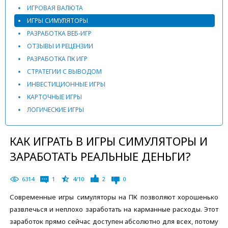
ИГРОВАЯ ВАЛЮТА
ИГРЫ СИМУЛЯТОРЫ
РАЗРАБОТКА ВЕБ-ИГР
ОТЗЫВЫ И РЕЦЕНЗИИ
РАЗРАБОТКА ПК ИГР
СТРАТЕГИИ С ВЫВОДОМ
ИНВЕСТИЦИОННЫЕ ИГРЫ
КАРТОЧНЫЕ ИГРЫ
ЛОГИЧЕСКИЕ ИГРЫ
КАК ИГРАТЬ В ИГРЫ СИМУЛЯТОРЫ И
ЗАРАБОТАТЬ РЕАЛЬНЫЕ ДЕНЬГИ?
6314
1
4/10
2
0
Современные игры симуляторы на ПК позволяют хорошенько
развлечься и неплохо заработать на карманные расходы. Этот
заработок прямо сейчас доступен абсолютно для всех, потому