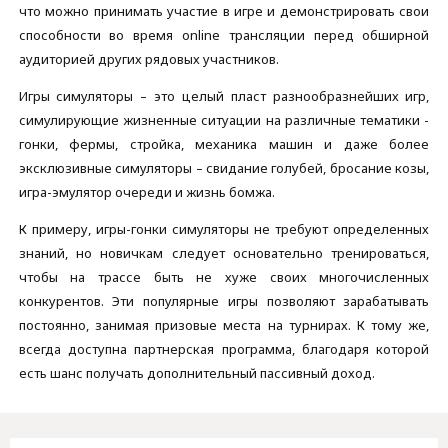
что можно принимать участие в игре и демонстрировать свои
способности во время online трансляции перед обширной
аудиторией других рядовых участников.
Игры симуляторы – это целый пласт разнообразнейших игр,
симулирующие жизненные ситуации на различные тематики -
гонки, фермы, стройка, механика машин и даже более
эксклюзивные симуляторы – свидание голубей, бросание козы,
игра-эмулятор очереди и жизнь бомжа.
К примеру, игры-гонки симуляторы не требуют определенных
знаний, но новичкам следует основательно тренироваться,
чтобы на трассе быть не хуже своих многочисленных
конкурентов. Эти популярные игры позволяют зарабатывать
постоянно, занимая призовые места на турнирах. К тому же,
всегда доступна партнерская программа, благодаря которой
есть шанс получать дополнительный пассивный доход.