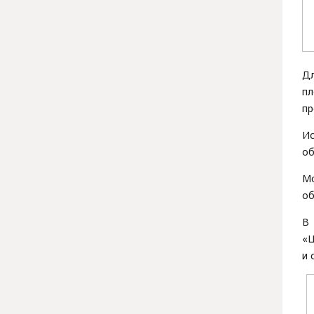
Дл
п
пр
Ис
об
Мо
об
В 
«
и 