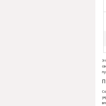
Эт
св
пу
П
Со
у
вп