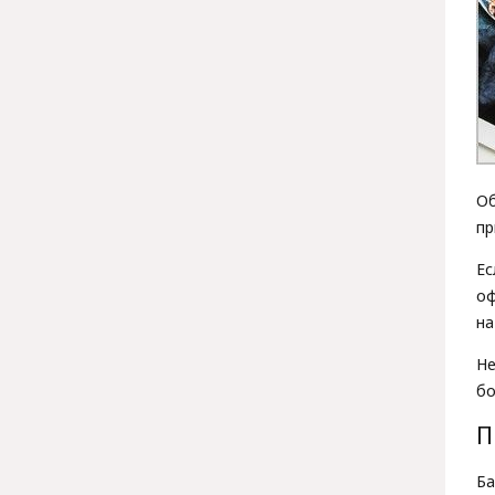
Об
пр
Ес
оф
на
Не
бо
П
Б