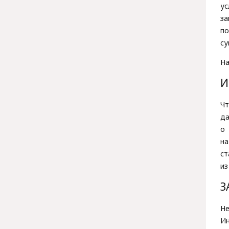
ус
за
по
су
На
И
Чт
да
о 
на
ст
из
З
Н
Ин