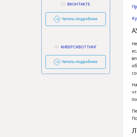
02
ВКОНТАКТЕ
Пр
Ку
Читать подробнее
А
Не
03
КИБЕРСКВОТТИНГ
ес
вп
Читать подробнее
об
со
На
ч
по
П
По
Л