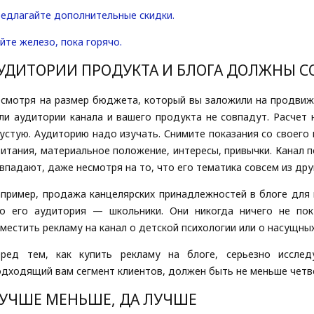
едлагайте дополнительные скидки.
йте железо, пока горячо.
УДИТОРИИ ПРОДУКТА И БЛОГА ДОЛЖНЫ С
смотря на размер бюджета, который вы заложили на продвиже
ли аудитории канала и вашего продукта не совпадут. Расчет 
устую. Аудиторию надо изучать. Снимите показания со своего 
итания, материальное положение, интересы, привычки. Канал п
впадают, даже несмотря на то, что его тематика совсем из дру
пример, продажа канцелярских принадлежностей в блоге для 
то его аудитория — школьники. Они никогда ничего не по
местить рекламу на канал о детской психологии или о насущн
еред тем, как купить рекламу на блоге, серьезно исслед
дходящий вам сегмент клиентов, должен быть не меньше четве
УЧШЕ МЕНЬШЕ, ДА ЛУЧШЕ