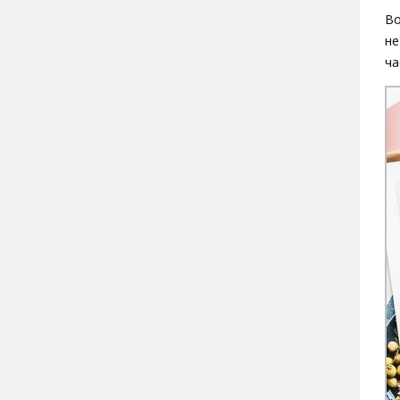
Во
не
ча