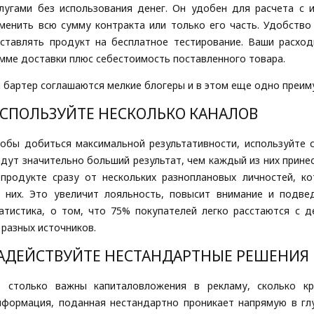
лугами без использования денег. Он удобен для расчета с 
менить всю сумму контракта или только его часть. Удобств
ставлять продукт на бесплатное тестирование. Ваши расхо
мме доставки плюс себестоимость поставленного товара.
 бартер соглашаются мелкие блогеры и в этом еще одно преим
СПОЛЬЗУЙТЕ НЕСКОЛЬКО КАНАЛОВ
обы добиться максимальной результативности, используйте с
дут значительно больший результат, чем каждый из них прине
продукте сразу от нескольких разноплановых личностей, к
 них. Это увеличит лояльность, повысит внимание и подв
атистика, о том, что 75% покупателей легко расстаются с 
 разных источников.
АДЕЙСТВУЙТЕ НЕСТАНДАРТНЫЕ РЕШЕНИЯ
е столько важны капиталовложения в рекламу, сколько кр
формация, поданная нестандартно проникает напрямую в гл