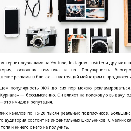
нтернет-журналами на Youtube, Instagram, twitter и других пл
итория, основная тематика и пр. Популярность блоге
щение рекламы в блогах — настоящий мейнстрим в продвижении
щем популярность ЖЖ до сих пор можно рекламироваться.
Журнала» — бессмысленно. Он влияет на поисковую выдачу: о
— это имидж и репутация.
ких каналов по 15-20 тысяч реальных подписчиков. Большинст
го аудитория состоит из инфантильных школьников. С мелких ка
топа и ничего с него не получить.