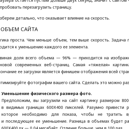
аузера остается пустым дольше двух секунд, значит с сайтом 
пробовать перезагрузить страницу.
зберем детально, что оказывает влияние на скорость.
. ОБЪЕМ САЙТА
гика проста. Чем меньше объем, тем выше скорость. Задача
одится к уменьшению каждого ее элемента.
виная доля всего объема — 96% — приходится на изображе
сновой современных веб-страниц. Самая «тяжелая» картин
ончание ее загрузки является финишем отображения всей стра
тимизируйте фотографии вашего сайта. Сделать это можно ра
Уменьшение физического размера фото.
Предположим, вы загрузили на сайт картинку размером 800
в видимых границах 600Х400 пикселей. Разумно привести 
которое необходимо для показа, чтобы не тратить в
и последующее ее уменьшение. Разница в объемах будет ра
600Х400 px — 0,04 мегабайт. Отличие больше, чем в 100 раз.