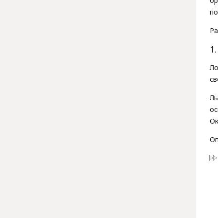
бр
по
Ра
1
Ло
св
Ль
о
Ок
Оп