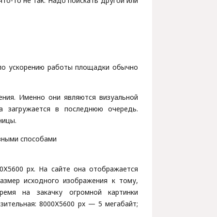
что-то не так. Надо поискать другой или
 по ускорению работы площадки обычно
ния. Именно они являются визуальной
ка загружается в последнюю очередь.
ницы.
зными способами
0Х5600 px. На сайте она отображается
размер исходного изображения к тому,
ремя на закачку огромной картинки
зительная: 8000Х5600 px — 5 мегабайт;