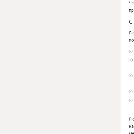
Чт
пр
С
Лю
по
Л
на
ме