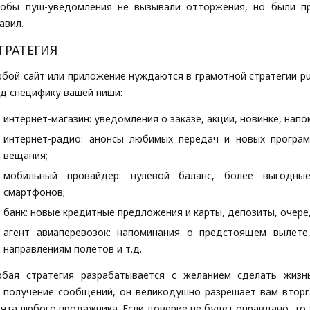
обы пуш-уведомления не вызывали отторжения, но были пр
авил.
ТРАТЕГИЯ
бой сайт или приложение нуждаются в грамотной стратегии p
д специфику вашей ниши:
интернет-магазин: уведомления о заказе, акции, новинке, нап
интернет-радио: анонсы любимых передач и новых програм
вещания;
мобильный провайдер: нулевой баланс, более выгодн
смартфонов;
банк: новые кредитные предложения и карты, депозиты, очер
агент авиаперевозок: напоминания о предстоящем вылет
направлениям полетов и т.д.
юбая стратегия разрабатывается с желанием сделать жизн
 получение сообщений, он великодушно разрешает вам втор
чта любого продажника. Если доверие не будет оправдано, то э