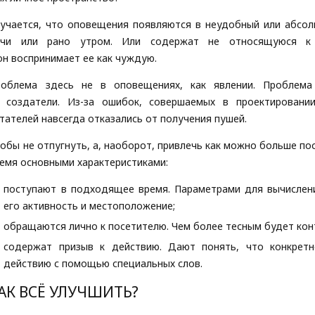
учается, что оповещения появляются в неудобный или абс
очи или рано утром. Или содержат не относящуюся к 
он воспринимает ее как чуждую.
роблема здесь не в оповещениях, как явлении. Проблема
х создатели. Из-за ошибок, совершаемых в проектировани
тателей навсегда отказались от получения пушей.
обы не отпугнуть, а, наоборот, привлечь как можно больше п
емя основными характеристиками:
поступают в подходящее время. Параметрами для вычислени
его активность и местоположение;
обращаются лично к посетителю. Чем более тесным будет конт
содержат призыв к действию. Дают понять, что конкрет
действию с помощью специальных слов.
АК ВСЁ УЛУЧШИТЬ?