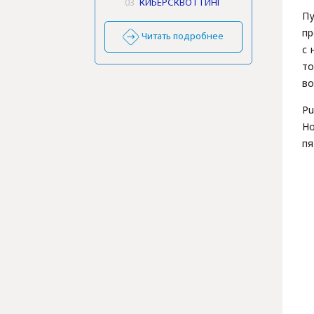
03
КИБЕРСКВОТТИНГ
П
п
Читать подробнее
с 
т
во
P
Но
пя