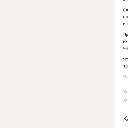
Сл
н
и 
П
и
чи
Чт
тр
К