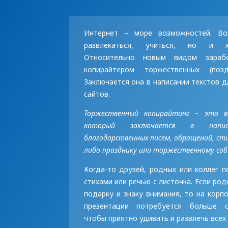
Интернет – море возможностей. Во
развлекаться, учиться, но и х
Относительно новым видом зарабо
копирайтером торжественных (позд
Заключается она в написании текстов д
сайтов.
Торжественный копирайтинг – это в
который заключается в напис
благодарственных писем, обращений, сти
либо празднику или торжественному со
Когда-то друзей, родных или коллег п
стихами или речью с листочка. Если ро
подарку и знаку внимания, то на корп
презентации потребуется больше с
чтобы приятно удивить и развлечь всех