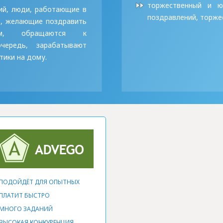
торжественный и юм
ий, люди, работающие в
поздравлений, торжес
е, желающие поздравить
бом, обращаются к
очередь,
зарабатывают
ики на дому.
ПОДОЙДЁТ ДЛЯ ОПЫТНЫХ
ПЛАТИТ БЫСТРО
МНОГО ЗАДАНИЙ
ВЫСОКАЯ КОНКУРЕНЦИЯ