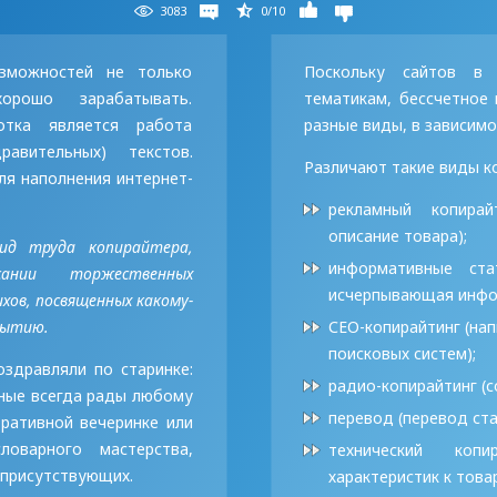
3083
0/10
зможностей не только
Поскольку сайтов в 
орошо зарабатывать.
тематикам, бессчетное 
тка является работа
разные виды, в зависимо
равительных) текстов.
Различают такие виды к
ля наполнения интернет-
рекламный копирай
описание товара);
ид труда копирайтера,
информативные ста
ании торжественных
исчерпывающая инфор
хов, посвященных какому-
бытию.
СЕО-копирайтинг
(нап
поисковых систем);
оздравляли по старинке:
радио-копирайтинг (с
дные всегда рады любому
перевод
(перевод ста
оративной вечеринке или
ловарного мастерства,
технический копир
 присутствующих.
характеристик к това