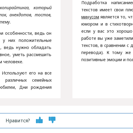
Подработка написани
копирайтинга, который
текстов имеет свои пл
ток, анекдотов, тостов,
минусом
является то, ч
тему.
юмором и в стихотворн
если у вас это хорошо
ои особенности, ведь он
работе вы уже заметили
ь у них положительные
текстов, в сравнении с 
о, ведь нужно обладать
перевода). К тому же
вное, уметь рассмешить
позитивные эмоции и пол
м человеке.
Используют его на все
, различных семейных
 юбилеи, Дни рождения
Нравится?