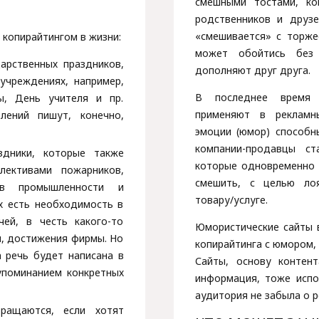
смешными тостами, ко
родственников и друзе
«смешивается» с торже
 копирайтингом в жизни:
может обойтись без
арственных праздников,
дополняют друг друга.
учреждениях, например,
В последнее время ю
ы, День учителя и пр.
применяют в рекламн
лений пишут, конечно,
эмоции (юмор) способн
компании-продавцы ст
здники, которые также
которые одновременно б
лективами пожарников,
смешить, с целью ло
ков промышленности и
товару/услуге.
ях есть необходимость в
чей, в честь какого-то
Юмористические сайты 
и, достижения фирмы. Но
копирайтинга с юмором, 
а речь будет написана в
Сайты, основу контен
упоминанием конкретных
информация, тоже испо
аудитория не забыла о р
ращаются, если хотят