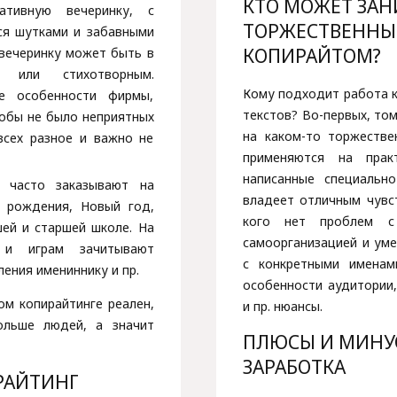
КТО МОЖЕТ ЗА
ативную вечеринку, с
ТОРЖЕСТВЕННЫ
ся шутками и забавными
КОПИРАЙТОМ?
 вечеринку может быть в
 или стихотворным.
Кому подходит работа 
е особенности фирмы,
текстов? Во-первых, том
тобы не было неприятных
на каком-то торжестве
всех разное и важно не
применяются на прак
написанные специальн
ь часто заказывают на
владеет отличным чувст
и рождения, Новый год,
кого нет проблем с
ей и старшей школе. На
самоорганизацией и уме
 и играм зачитывают
с конкретными именам
ения имениннику и пр.
особенности аудитории,
ом копирайтинге реален,
и пр. нюансы.
ольше людей, а значит
ПЛЮСЫ И МИНУ
ЗАРАБОТКА
РАЙТИНГ